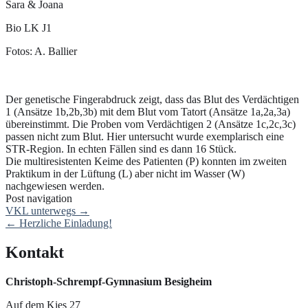
Sara & Joana
Bio LK J1
Fotos: A. Ballier
Der genetische Fingerabdruck zeigt, dass das Blut des Verdächtigen
1 (Ansätze 1b,2b,3b) mit dem Blut vom Tatort (Ansätze 1a,2a,3a)
übereinstimmt. Die Proben vom Verdächtigen 2 (Ansätze 1c,2c,3c)
passen nicht zum Blut. Hier untersucht wurde exemplarisch eine
STR-Region. In echten Fällen sind es dann 16 Stück.
Die multiresistenten Keime des Patienten (P) konnten im zweiten
Praktikum in der Lüftung (L) aber nicht im Wasser (W)
nachgewiesen werden.
Post navigation
VKL unterwegs
→
←
Herzliche Einladung!
Kontakt
Christoph-Schrempf-Gymnasium Besigheim
Auf dem Kies 27