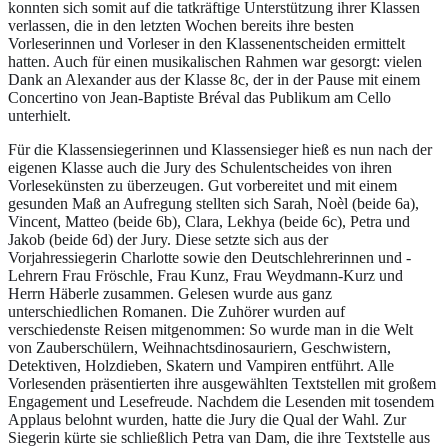
konnten sich somit auf die tatkräftige Unterstützung ihrer Klassen
verlassen, die in den letzten Wochen bereits ihre besten
Vorleserinnen und Vorleser in den Klassenentscheiden ermittelt
hatten. Auch für einen musikalischen Rahmen war gesorgt: vielen
Dank an Alexander aus der Klasse 8c, der in der Pause mit einem
Concertino von Jean-Baptiste Bréval das Publikum am Cello
unterhielt.
Für die Klassensiegerinnen und Klassensieger hieß es nun nach der
eigenen Klasse auch die Jury des Schulentscheides von ihren
Vorlesekünsten zu überzeugen. Gut vorbereitet und mit einem
gesunden Maß an Aufregung stellten sich Sarah, Noèl (beide 6a),
Vincent, Matteo (beide 6b), Clara, Lekhya (beide 6c), Petra und
Jakob (beide 6d) der Jury. Diese setzte sich aus der
Vorjahressiegerin Charlotte sowie den Deutschlehrerinnen und -
Lehrern Frau Fröschle, Frau Kunz, Frau Weydmann-Kurz und
Herrn Häberle zusammen. Gelesen wurde aus ganz
unterschiedlichen Romanen. Die Zuhörer wurden auf
verschiedenste Reisen mitgenommen: So wurde man in die Welt
von Zauberschülern, Weihnachtsdinosauriern, Geschwistern,
Detektiven, Holzdieben, Skatern und Vampiren entführt. Alle
Vorlesenden präsentierten ihre ausgewählten Textstellen mit großem
Engagement und Lesefreude. Nachdem die Lesenden mit tosendem
Applaus belohnt wurden, hatte die Jury die Qual der Wahl. Zur
Siegerin kürte sie schließlich Petra van Dam, die ihre Textstelle aus