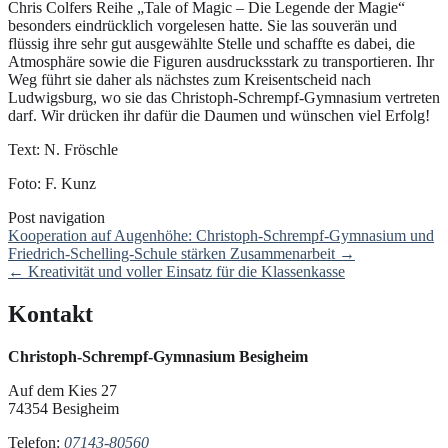
Chris Colfers Reihe „Tale of Magic – Die Legende der Magie“
besonders eindrücklich vorgelesen hatte. Sie las souverän und
flüssig ihre sehr gut ausgewählte Stelle und schaffte es dabei, die
Atmosphäre sowie die Figuren ausdrucksstark zu transportieren. Ihr
Weg führt sie daher als nächstes zum Kreisentscheid nach
Ludwigsburg, wo sie das Christoph-Schrempf-Gymnasium vertreten
darf. Wir drücken ihr dafür die Daumen und wünschen viel Erfolg!
Text: N. Fröschle
Foto: F. Kunz
Post navigation
Kooperation auf Augenhöhe: Christoph-Schrempf-Gymnasium und
Friedrich-Schelling-Schule stärken Zusammenarbeit
→
←
Kreativität und voller Einsatz für die Klassenkasse
Kontakt
Christoph-Schrempf-Gymnasium Besigheim
Auf dem Kies 27
74354 Besigheim
Telefon:
07143-80560