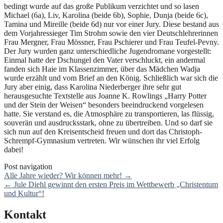
bedingt wurde auf das große Publikum verzichtet und so lasen
Michael (6a), Liv, Karolina (beide 6b), Sophie, Dunja (beide 6c),
Tamina und Mireille (beide 6d) nur vor einer Jury. Diese bestand aus
dem Vorjahressieger Tim Strohm sowie den vier Deutschlehrerinnen
Frau Mergner, Frau Mössner, Frau Pschierer und Frau Teufel-Pevny.
Der Jury wurden ganz unterschiedliche Jugendromane vorgestellt:
Einmal hatte der Dschungel den Vater verschluckt, ein andermal
fanden sich Haie im Klassenzimmer, über das Mädchen Wadja
wurde erzählt und vom Brief an den König. Schließlich war sich die
Jury aber einig, dass Karolina Niederberger ihre sehr gut
herausgesuchte Textstelle aus Joanne K. Rowlings „Harry Potter
und der Stein der Weisen“ besonders beeindruckend vorgelesen
hatte. Sie verstand es, die Atmosphäre zu transportieren, las flüssig,
souverän und ausdrucksstark, ohne zu übertreiben. Und so darf sie
sich nun auf den Kreisentscheid freuen und dort das Christoph-
Schrempf-Gymnasium vertreten. Wir wünschen ihr viel Erfolg
dabei!
Post navigation
Alle Jahre wieder? Wir können mehr!
→
←
Jule Diehl gewinnt den ersten Preis im Wettbewerb „Christentum
und Kultur“!
Kontakt